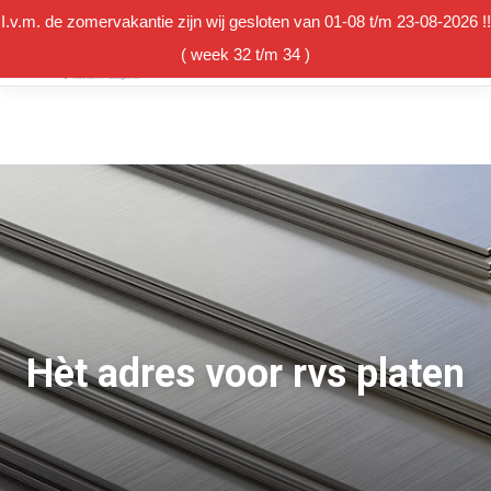
I.v.m. de zomervakantie zijn wij gesloten van 01-08 t/m 23-08-2026 !!
( week 32 t/m 34 )
Winkelmand
Hèt adres voor rvs platen