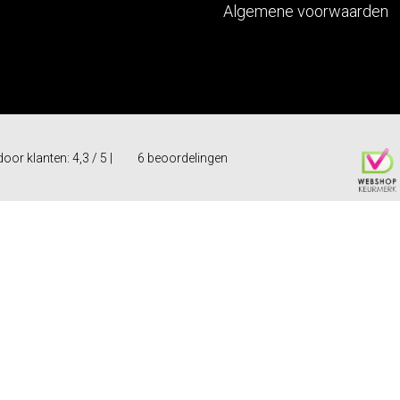
Algemene voorwaarden
oor klanten:
4,3
/
5
|
6
beoordelingen