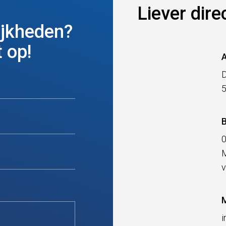
Liever dire
ijkheden?
 op!
D
B
M
v
M
i