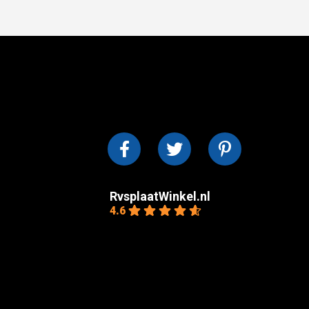
RvsplaatWinkel.nl
4.6
Gebaseerd op 10
beoordelingen
powered by
G
o
o
g
l
e