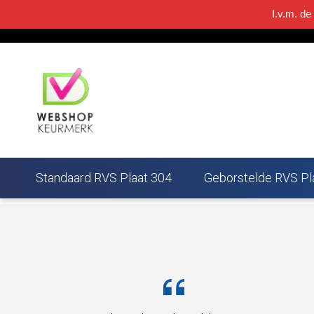
I.v.m. de
085-0600337
info@rvsplaatwinkel.nl
Standaard RVS Plaat 304
Geborstelde RVS Pl