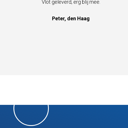
leverd, erg blij mee.
Snelle service,
ter, den Haag
Riet