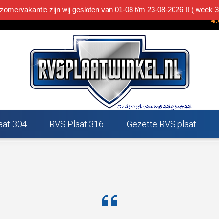
 zomervakantie zijn wij gesloten van 01-08 t/m 23-08-2026 !! ( week 3
R
4.
p
Klantbeoordelingen
aat 304
RVS Plaat 316
Gezette RVS plaat