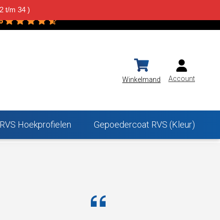
2 t/m 34 )
vsplaatWinkel.nl
Contact
Projecten
6
owered by
G
o
o
g
l
e
Account
Winkelmand
RVS Hoekprofielen
Gepoedercoat RVS (Kleur)