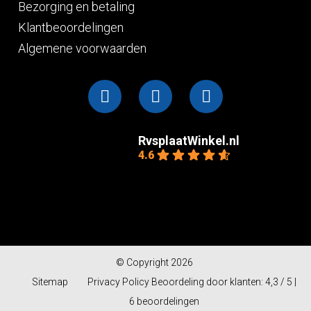
Bezorging en betaling
Klantbeoordelingen
Algemene voorwaarden
RvsplaatWinkel.nl
4.6
Gebaseerd op 10
beoordelingen
powered by
G
o
o
g
l
e
© Copyright 2026
Sitemap
Privacy Policy
Beoordeling
door klanten:
4,3
/
5
|
6
beoordelingen