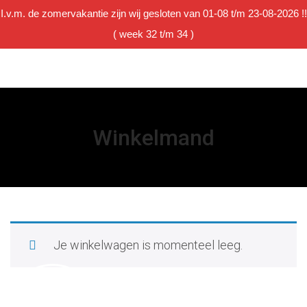
I.v.m. de zomervakantie zijn wij gesloten van 01-08 t/m 23-08-2026 !!
Winkelmand
( week 32 t/m 34 )
Winkelmand
Je winkelwagen is momenteel leeg.