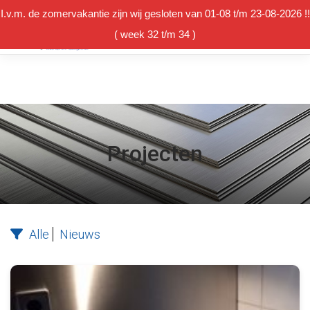
I.v.m. de zomervakantie zijn wij gesloten van 01-08 t/m 23-08-2026 !!
( week 32 t/m 34 )
Winkelmand
Projecten
Alle
Nieuws