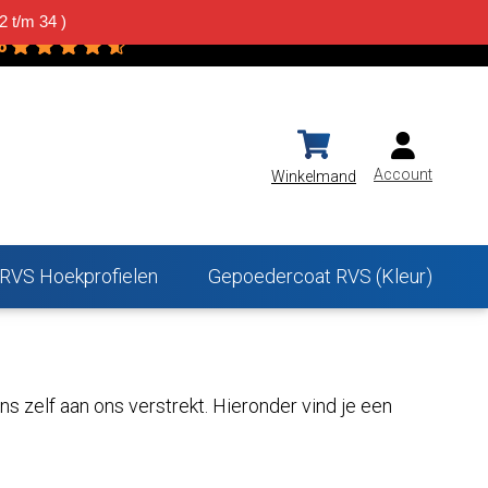
2 t/m 34 )
vsplaatWinkel.nl
Contact
Projecten
6
owered by
G
o
o
g
l
e
Account
Winkelmand
RVS Hoekprofielen
Gepoedercoat RVS (Kleur)
 zelf aan ons verstrekt. Hieronder vind je een