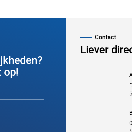
Liever dire
ijkheden?
 op!
D
B
M