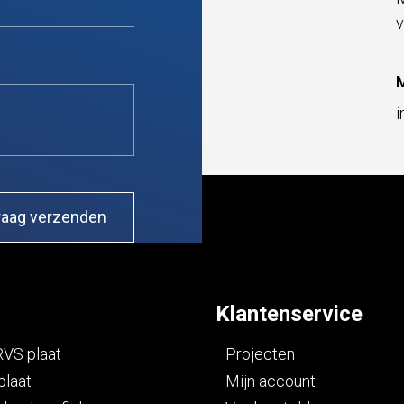
v
M
i
Klantenservice
RVS plaat
Projecten
plaat
Mijn account