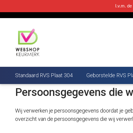
I.v.m. de
085-0600337
info@rvsplaatwinkel.nl
Standaard RVS Plaat 304
Geborstelde RVS Pl
Persoonsgegevens die w
Wij verwerken je persoonsgegevens doordat je gebr
overzicht van de persoonsgegevens die wij verwer