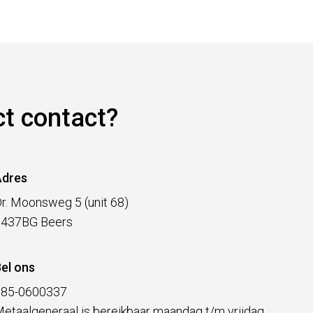
ct contact?
Adres
r. Moonsweg 5 (unit 68)
5437BG Beers
el ons
085-0600337
etaalgeneraal is bereikbaar maandag t/m vrijdag