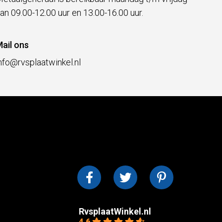
an 09.00-12.00 uur en 13.00-16.00 uur.
ail ons
nfo@rvsplaatwinkel.nl
RvsplaatWinkel.nl
4.6