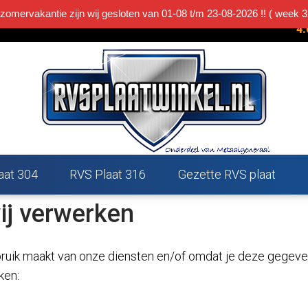
 zomervakantie zijn wij gesloten van 01-08 t/m 23-08-2026 !! ( week 3
R
4.
p
Privacybeleid
aat 304
RVS Plaat 316
Gezette RVS plaat
ij verwerken
uik maakt van onze diensten en/of omdat je deze gegevens
ken: