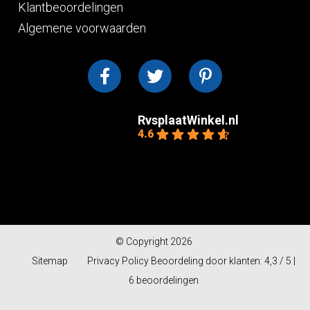
Klantbeoordelingen
Algemene voorwaarden
RvsplaatWinkel.nl
4.6
Gebaseerd op 10
beoordelingen
powered by
G
o
o
g
l
e
© Copyright 2026
Sitemap
Privacy Policy
Beoordeling
door klanten:
4,3
/
5
|
6
beoordelingen