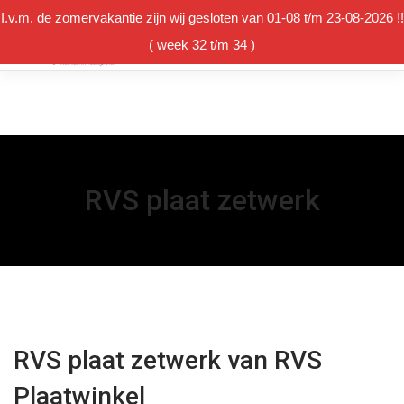
I.v.m. de zomervakantie zijn wij gesloten van 01-08 t/m 23-08-2026 !!
( week 32 t/m 34 )
Winkelmand
RVS plaat zetwerk
RVS plaat zetwerk van RVS
Plaatwinkel