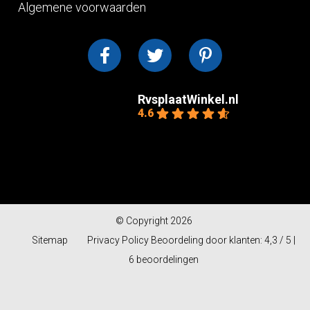
Algemene voorwaarden
RvsplaatWinkel.nl
4.6
Gebaseerd op 10
beoordelingen
powered by
G
o
o
g
l
e
© Copyright 2026
Sitemap
Privacy Policy
Beoordeling
door klanten:
4,3
/
5
|
6
beoordelingen