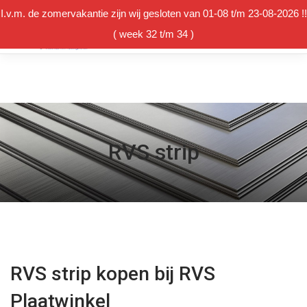
I.v.m. de zomervakantie zijn wij gesloten van 01-08 t/m 23-08-2026 !!
( week 32 t/m 34 )
Winkelmand
RVS strip
RVS strip kopen bij RVS
Plaatwinkel